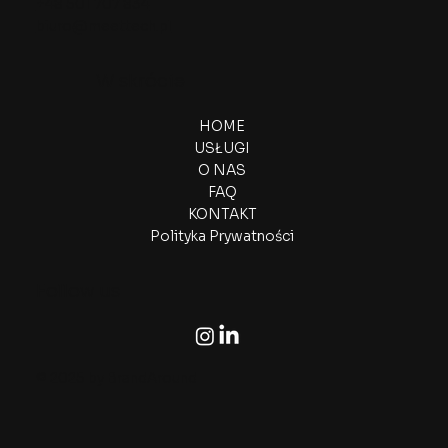
+48 501 707 834
biuro@meettech.pl
W skrócie
HOME
USŁUGI
O NAS
FAQ
KONTAKT
Polityka Prywatności
Follow us
© 2025 by BrandAround