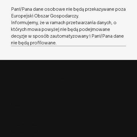
Pani/Pana dane osobowe nie będą przekazywane poza
Europejski Obszar Gospodarczy.
Informujemy, że w ramach przetwarzania danych, o
których mowa powyżej nie będą podejmowane
decyzje w sposób zautomatyzowany i Pani/Pana dane
nie będą profilowane.
MEETTECH
Kontakt
MEETTECH
ul. Morgowa 12,
90-001 Łódź